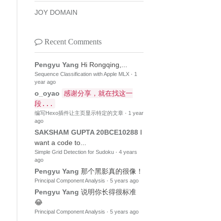
JOY DOMAIN
Recent Comments
Pengyu Yang
Hi Rongqing,...
Sequence Classification with Apple MLX
·
1
year ago
o_oyao
感谢分享，就在找这一
段...
编写Hexo插件让主页显示特定的文章
·
1 year
ago
SAKSHAM GUPTA 20BCE10288
I
want a code to...
Simple Grid Detection for Sudoku
·
4 years
ago
Pengyu Yang
那个黑影真的很像！
Principal Component Analysis
·
5 years ago
Pengyu Yang
说明你长得很标准
😂
Principal Component Analysis
·
5 years ago