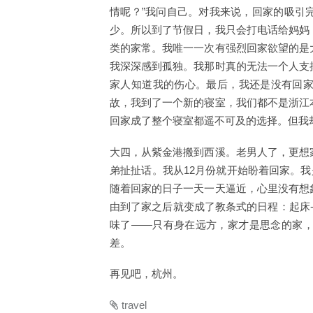
情呢？”我问自己。对我来说，回家的吸引
少。所以到了节假日，我只会打电话给妈妈
类的家常。我唯一一次有强烈回家欲望的是
我深深感到孤独。我那时真的无法一个人支
家人知道我的伤心。最后，我还是没有回
故，我到了一个新的寝室，我们都不是浙江
回家成了整个寝室都遥不可及的选择。但我
大四，从紫金港搬到西溪。老男人了，更想
弟扯扯话。我从12月份就开始盼着回家。我
随着回家的日子一天一天逼近，心里没有想
由到了家之后就变成了教条式的日程：起床->买
味了——只有身在远方，家才是思念的家
差。
再见吧，杭州。
travel