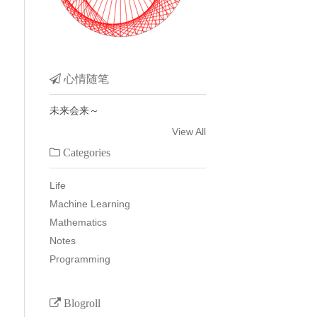
心情随笔
未来会来～
View All
Categories
Life
Machine Learning
Mathematics
Notes
Programming
Blogroll