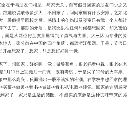
完全在于与朋友们相见，与家无关，而节假日回家的朋友们少之又
，跟她说说放假多少天，不回家了，问问家里有什么安排，之如此
大一暑假提早回校之后。感情上的创伤以及寝室只有我一个人都让
撑下去了。那刻的矛盾，是我比以往任何时候都想回家，却又害怕
家，而是从两位好朋友那里得到了勇气与力量。大三因为专业的缘
本地人，家分散在中国的四个角落，都离浙江很远。于是，节假日
却开始想家了。想家，只是想好好睡一觉。
家了。想回家，好好睡一觉，做酸菜鱼，跟老妈看电视，跟老妹老
是1月11日上完最后一门课，没有考试，于是买了12号的火车票。
象中那么高兴，反而涌出一股不踏实的冷潮。在学校中想回家的理
菜->做饭->看书->做饭->看电视/电脑->睡觉。回家的迫切感变
，到家了，家只是生活的猪圈。不踏实的来源是这种变味带来的落